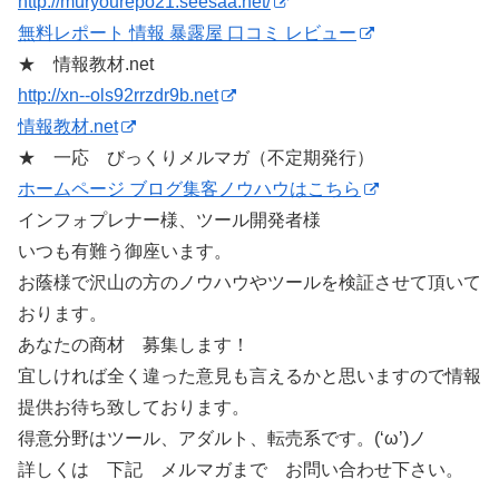
http://muryourepo21.seesaa.net/
無料レポート 情報 暴露屋 口コミ レビュー
★ 情報教材.net
http://xn--ols92rrzdr9b.net
情報教材.net
★ 一応 びっくりメルマガ（不定期発行）
ホームページ ブログ集客ノウハウはこちら
インフォプレナー様、ツール開発者様
いつも有難う御座います。
お蔭様で沢山の方のノウハウやツールを検証させて頂いて
おります。
あなたの商材 募集します！
宜しければ全く違った意見も言えるかと思いますので情報
提供お待ち致しております。
得意分野はツール、アダルト、転売系です。(‘ω’)ノ
詳しくは 下記 メルマガまで お問い合わせ下さい。