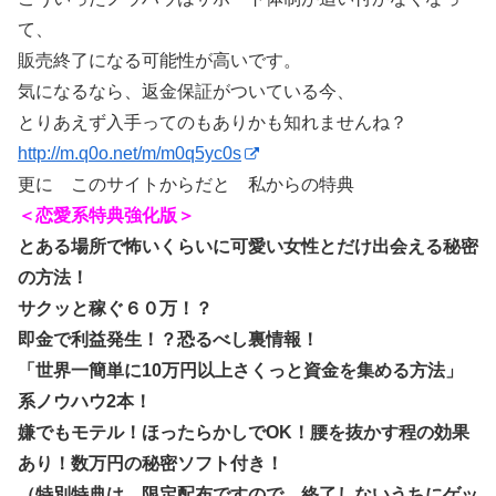
て、
販売終了になる可能性が高いです。
気になるなら、返金保証がついている今、
とりあえず入手ってのもありかも知れませんね？
http://m.q0o.net/m/m0q5yc0s
更に このサイトからだと 私からの特典
＜恋愛系特典強化版＞
とある場所で怖いくらいに可愛い女性とだけ出会える秘密
の方法！
サクッと稼ぐ６０万！？
即金で利益発生！？恐るべし裏情報！
「世界一簡単に10万円以上さくっと資金を集める方法」
系ノウハウ2本！
嫌でもモテル！ほったらかしでOK！腰を抜かす程の効果
あり！数万円の秘密ソフト付き！
（特別特典は、限定配布ですので、終了しないうちにゲッ