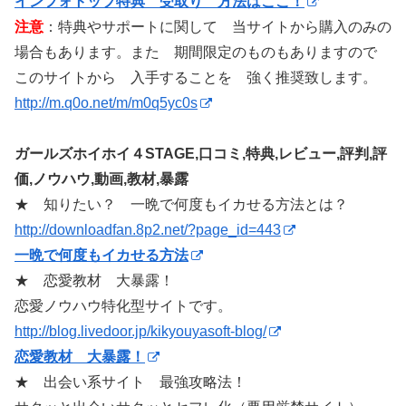
インフォトップ特典 受取り 方法はここ！
注意
：特典やサポートに関して 当サイトから購入のみの
場合もあります。また 期間限定のものもありますので
このサイトから 入手することを 強く推奨致します。
http://m.q0o.net/m/m0q5yc0s
ガールズホイホイ４STAGE,口コミ,特典,レビュー,評判,評
価,ノウハウ,動画,教材,暴露
★ 知りたい？ 一晩で何度もイカせる方法とは？
http://downloadfan.8p2.net/?page_id=443
一晩で何度もイカせる方法
★ 恋愛教材 大暴露！
恋愛ノウハウ特化型サイトです。
http://blog.livedoor.jp/kikyouyasoft-blog/
恋愛教材 大暴露！
★ 出会い系サイト 最強攻略法！