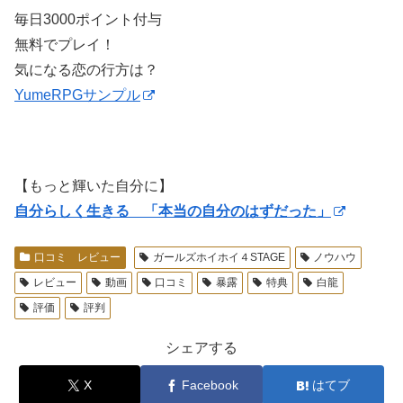
毎日3000ポイント付与
無料でプレイ！
気になる恋の行方は？
YumeRPGサンプル
【もっと輝いた自分に】
自分らしく生きる 「本当の自分のはずだった」
口コミ レビュー
ガールズホイホイ４STAGE
ノウハウ
レビュー
動画
口コミ
暴露
特典
白龍
評価
評判
シェアする
X
Facebook
はてブ