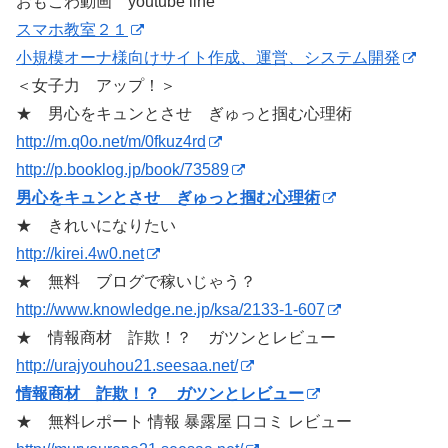
おもこわ動画 youtube line
スマホ教室２１
小規模オーナ様向けサイト作成、運営、システム開発
＜女子力 アップ！＞
★ 男心をキュンとさせ ぎゅっと掴む心理術
http://m.q0o.net/m/0fkuz4rd
http://p.booklog.jp/book/73589
男心をキュンとさせ ぎゅっと掴む心理術
★ きれいになりたい
http://kirei.4w0.net
★ 無料 ブログで稼いじゃう？
http://www.knowledge.ne.jp/ksa/2133-1-607
★ 情報商材 詐欺！？ ガツンとレビュー
http://urajyouhou21.seesaa.net/
情報商材 詐欺！？ ガツンとレビュー
★ 無料レポート 情報 暴露屋 口コミ レビュー