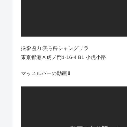
撮影協力:美ら酔シャングリラ
東京都港区虎ノ門1-16-4 B1 小虎小路
マッスルバーの動画⬇︎