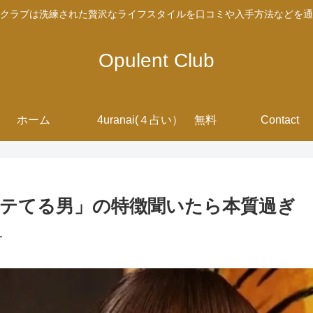
クラブは洗練された贅沢なライフスタイルを口コミや入手方法などを通
Opulent Club
ホーム
4uranai(４占い） 無料
Contact
テてる男」の特徴聞いたら本質過ぎ
す