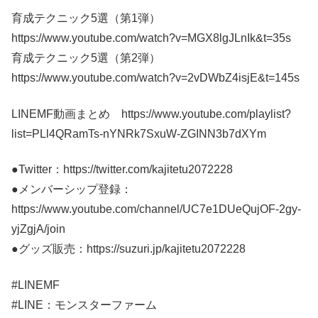
育成テクニック5選（第1弾）
https://www.youtube.com/watch?v=MGX8lgJLnIk&t=35s
育成テクニック5選（第2弾）
https://www.youtube.com/watch?v=2vDWbZ4isjE&t=145s
LINEMF動画まとめ https://www.youtube.com/playlist?
list=PLl4QRamTs-nYNRk7SxuW-ZGINN3b7dXYm
●Twitter：https://twitter.com/kajitetu2072228
●メンバーシップ登録：
https://www.youtube.com/channel/UC7e1DUeQujOF-2gy-
yjZgjA/join
●グッズ販売：https://suzuri.jp/kajitetu2072228
#LINEMF
#LINE：モンスターファーム