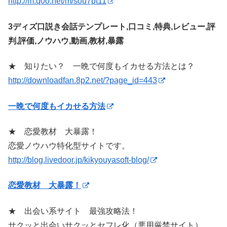
http://m.q0o.net/m/sou7pt11
3ディズ口説き会話テンプレート,口コミ,特典,レビュー,評
判,評価,ノウハウ,動画,教材,暴露
★ 知りたい？ 一晩で何度もイカせる方法とは？
http://downloadfan.8p2.net/?page_id=443
一晩で何度もイカせる方法
★ 恋愛教材 大暴露！
恋愛ノウハウ特化型サイトです。
http://blog.livedoor.jp/kikyouyasoft-blog/
恋愛教材 大暴露！
★ 出会い系サイト 最強攻略法！
サクッと出会いサクッとセフレ化（悪用厳禁サイト）