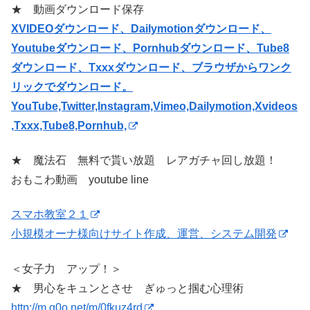
★ 動画ダウンロード保存
XVIDEOダウンロード、Dailymotionダウンロード、
Youtubeダウンロード、Pornhubダウンロード、Tube8
ダウンロード、Txxxダウンロード、ブラウザからワンク
リックでダウンロード。
YouTube,Twitter,Instagram,Vimeo,Dailymotion,Xvideos
,Txxx,Tube8,Pornhub,
★ 魔法石 無料で貰い放題 レアガチャ回し放題！
おもこわ動画 youtube line
スマホ教室２１
小規模オーナ様向けサイト作成、運営、システム開発
＜女子力 アップ！＞
★ 男心をキュンとさせ ぎゅっと掴む心理術
http://m.q0o.net/m/0fkuz4rd