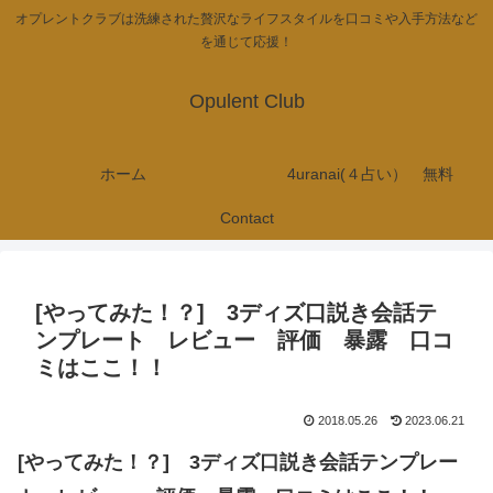
オプレントクラブは洗練された贅沢なライフスタイルを口コミや入手方法など
を通じて応援！
Opulent Club
ホーム
4uranai(４占い） 無料
Contact
[やってみた！？] 3ディズ口説き会話テ
ンプレート レビュー 評価 暴露 口コ
ミはここ！！
2018.05.26
2023.06.21
[やってみた！？] 3ディズ口説き会話テンプレー