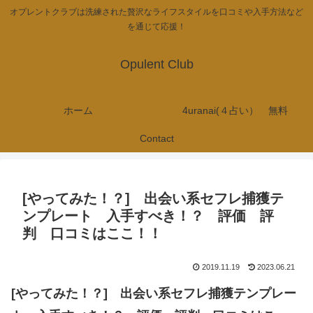
オプレントクラブは洗練された贅沢なライフスタイルを口コミや入手方法など
を通じて応援！
Opulent Club
ホーム
4uranai(４占い） 無料
Contact
[やってみた！？] 出会い系セフレ捕獲テ
ンプレート 入手すべき！？ 評価 評
判 口コミはここ！！
2019.11.19
2023.06.21
[やってみた！？] 出会い系セフレ捕獲テンプレー