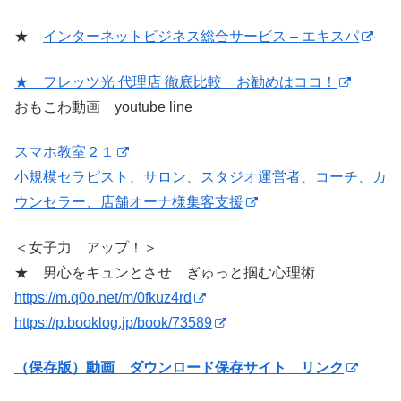
★
インターネットビジネス総合サービス – エキスパ
★ フレッツ光 代理店 徹底比較 お勧めはココ！
おもこわ動画 youtube line
スマホ教室２１
小規模セラピスト、サロン、スタジオ運営者、コーチ、カ
ウンセラー、店舗オーナ様集客支援
＜女子力 アップ！＞
★ 男心をキュンとさせ ぎゅっと掴む心理術
https://m.q0o.net/m/0fkuz4rd
https://p.booklog.jp/book/73589
（保存版）動画 ダウンロード保存サイト リンク