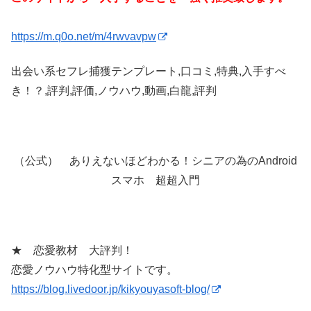
https://m.q0o.net/m/4rwvavpw
出会い系セフレ捕獲テンプレート,口コミ,特典,入手すべ
き！？,評判,評価,ノウハウ,動画,白龍,評判
（公式） ありえないほどわかる！シニアの為のAndroid
スマホ 超超入門
★ 恋愛教材 大評判！
恋愛ノウハウ特化型サイトです。
https://blog.livedoor.jp/kikyouyasoft-blog/