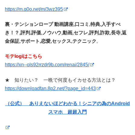
https://m.q0o.net/m/3wz395
裏・テンションロープ 動画講座,口コミ,特典,入手すべ
き！？,評判,評価,ノウハウ,動画,セフレ,評判,詐欺,長寺,返
金保証,サポート,恋愛,セックス,テクニック
,
モテlogiはこちら
https://xn--ols92rrzdr9b.com/renai/2845/
★ 知りたい？ 一晩で何度もイカせる方法とは？
https://downloadfan.8p2.net/?page_id=443
（公式） ありえないほどわかる！シニアの為のAndroid
スマホ 超超入門