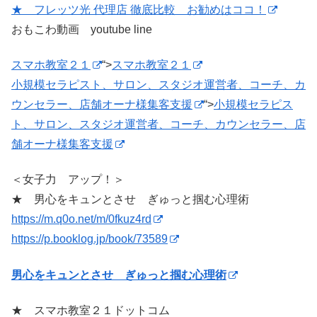
★ フレッツ光 代理店 徹底比較 お勧めはココ！
おもこわ動画 youtube line
スマホ教室２１
“>
スマホ教室２１
小規模セラピスト、サロン、スタジオ運営者、コーチ、カ
ウンセラー、店舗オーナ様集客支援
“>
小規模セラピス
ト、サロン、スタジオ運営者、コーチ、カウンセラー、店
舗オーナ様集客支援
＜女子力 アップ！＞
★ 男心をキュンとさせ ぎゅっと掴む心理術
https://m.q0o.net/m/0fkuz4rd
https://p.booklog.jp/book/73589
男心をキュンとさせ ぎゅっと掴む心理術
★ スマホ教室２１ドットコム