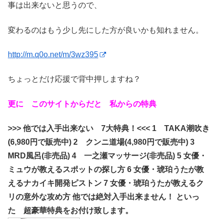
事は出来ないと思うので、
変わるのはもう少し先にした方が良いかも知れません。
http://m.q0o.net/m/3wz395
ちょっとだけ応援で背中押しますね？
更に このサイトからだと 私からの特典
>>> 他では入手出来ない 7大特典！<<< 1 TAKA潮吹き
(6,980円で販売中) 2 クンニ道場(4,980円で販売中) 3
MRD風呂(非売品) 4 一之瀬マッサージ(非売品) 5 女優・
ミュウが教えるスポットの探し方 6 女優・琥珀うたが教
えるナカイキ開発ピストン 7 女優・琥珀うたが教えるク
リの意外な攻め方 他では絶対入手出来ません！ といっ
た 超豪華特典をお付け致します。