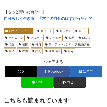
【もっと輝いた自分に】
自分らしく生きる 「本当の自分のはずだった」
口コミ レビュー
サポート
セックス
セフレ
テクニック
ノウハウ
レビュー
動画
口コミ
恋愛
暴露
特典
裏・テンションロープ 動画講座
詐欺
評価
評判
返金保証
長寺
シェアする
X
Facebook
はてブ
LINE
コピー
こちらも読まれています