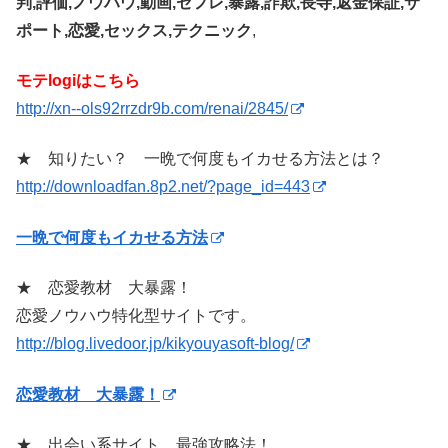
判,評価,ノウハウ,動画,セフレ,暴露,詐欺,長寺,返金保証,サ
ポート,恋愛,セックス,テクニック
,
モテlogiはこちら
http://xn--ols92rrzdr9b.com/renai/2845/
★ 知りたい？ 一晩で何度もイカせる方法とは？
http://downloadfan.8p2.net/?page_id=443
一晩で何度もイカせる方法
★ 恋愛教材 大暴露！
恋愛ノウハウ特化型サイトです。
http://blog.livedoor.jp/kikyouyasoft-blog/
恋愛教材 大暴露！
★ 出会い系サイト 最強攻略法！