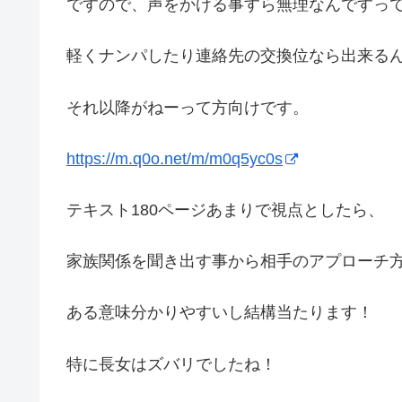
ですので、声をかける事すら無理なんですっ
軽くナンパしたり連絡先の交換位なら出来る
それ以降がねーって方向けです。
https://m.q0o.net/m/m0q5yc0s
テキスト180ページあまりで視点としたら、
家族関係を聞き出す事から相手のアプローチ
ある意味分かりやすいし結構当たります！
特に長女はズバリでしたね！