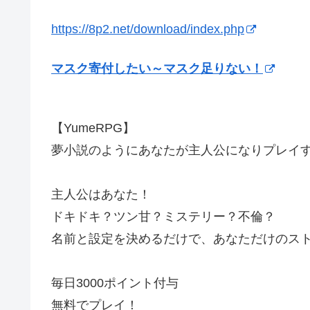
https://8p2.net/download/index.php
マスク寄付したい～マスク足りない！
【YumeRPG】
夢小説のようにあなたが主人公になりプレイ
主人公はあなた！
ドキドキ？ツン甘？ミステリー？不倫？
名前と設定を決めるだけで、あなただけのス
毎日3000ポイント付与
無料でプレイ！