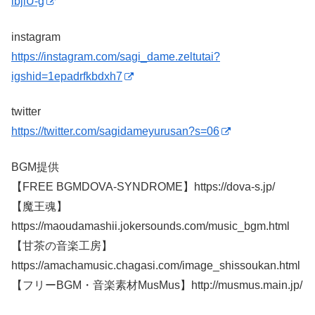
ibjiU-g
instagram
https://instagram.com/sagi_dame.zeltutai?
igshid=1epadrfkbdxh7
twitter
https://twitter.com/sagidameyurusan?s=06
BGM提供
【FREE BGMDOVA-SYNDROME】https://dova-s.jp/
【魔王魂】
https://maoudamashii.jokersounds.com/music_bgm.html
【甘茶の音楽工房】
https://amachamusic.chagasi.com/image_shissoukan.html
【フリーBGM・音楽素材MusMus】http://musmus.main.jp/