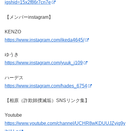
igshid=15x2f86r7cn7e
【メンバーinstagram】
KENZO
https://www.instagram.com/ikeda4645/
ゆうき
https://www.instagram.com/yuuk_i109
ハーデス
https://www.instagram.com/hades_6754
【相原（詐欺師撲滅垢）SNSリンク集】
Youtube
https://www.youtube.com/channel/UCHR8wKDUUJZyjg9y