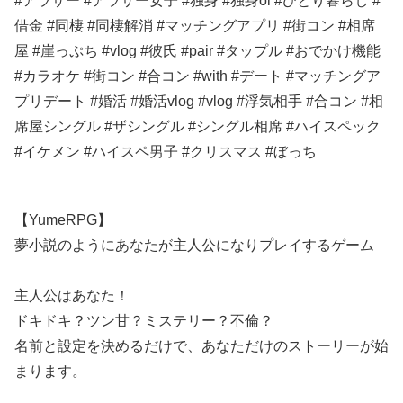
#アラサー #アラサー女子 #独身 #独身ol #ひとり暮らし #
借金 #同棲 #同棲解消 #マッチングアプリ #街コン #相席
屋 #崖っぷち #vlog #彼氏 #pair #タップル #おでかけ機能
#カラオケ #街コン #合コン #with #デート #マッチングア
プリデート #婚活 #婚活vlog #vlog #浮気相手 #合コン #相
席屋シングル #ザシングル #シングル相席 #ハイスペック
#イケメン #ハイスペ男子 #クリスマス #ぼっち
【YumeRPG】
夢小説のようにあなたが主人公になりプレイするゲーム
主人公はあなた！
ドキドキ？ツン甘？ミステリー？不倫？
名前と設定を決めるだけで、あなただけのストーリーが始
まります。