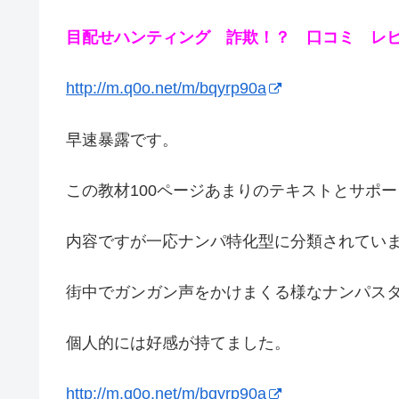
目配せハンティング 詐欺！？ 口コミ レ
http://m.q0o.net/m/bqyrp90a
早速暴露です。
この教材100ページあまりのテキストとサポ
内容ですが一応ナンパ特化型に分類されてい
街中でガンガン声をかけまくる様なナンパス
個人的には好感が持てました。
http://m.q0o.net/m/bqyrp90a