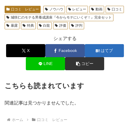
口コミ レビュー
ノウハウ
レビュー
動画
口コミ
城咲仁のモテる男養成講座『今からモテにいくぞ！』完全セット
暴露
特典
白龍
評価
評判
シェアする
X
Facebook
はてブ
LINE
コピー
こちらも読まれています
関連記事は見つかりませんでした。
ホーム
口コミ レビュー