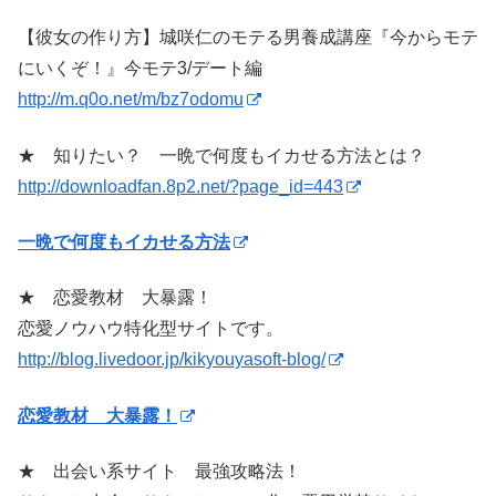
【彼女の作り方】城咲仁のモテる男養成講座『今からモテ
にいくぞ！』今モテ3/デート編
http://m.q0o.net/m/bz7odomu
★ 知りたい？ 一晩で何度もイカせる方法とは？
http://downloadfan.8p2.net/?page_id=443
一晩で何度もイカせる方法
★ 恋愛教材 大暴露！
恋愛ノウハウ特化型サイトです。
http://blog.livedoor.jp/kikyouyasoft-blog/
恋愛教材 大暴露！
★ 出会い系サイト 最強攻略法！