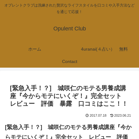
オプレントクラブは洗練された贅沢なライフスタイルを口コミや入手方法など
を通じて応援！
Opulent Club
ホーム
4uranai(４占い） 無料
Contact
[緊急入手！？] 城咲仁のモテる男養成講
座『今からモテにいくぞ！』完全セット
レビュー 評価 暴露 口コミはここ！！
2017.07.18
2023.06.21
[緊急入手！？] 城咲仁のモテる男養成講座『今か
らモテにいくぞ！』完全セット レビュー 評価