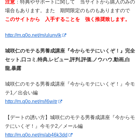
注意
：特典やサポートに関して 当サイトから購入のみの
場合もあります。また 期間限定のものもありますので
このサイトから 入手することを 強く推奨致します。
http://m.q0o.net/m/ulunvlk
城咲仁のモテる男養成講座『今からモテにいくぞ！』完全
セット,口コミ,特典,レビュー,評判,評価,ノウハウ,動画,白
龍,暴露
城咲仁のモテる男養成講座『今からモテにいくぞ！』今モ
テ1／出会い編
http://m.q0o.net/m/l6witr
【デートの誘い方】城咲仁のモテる男養成講座『今からモ
テにいくぞ！』今モテ2／メール編
http://m.q0o.net/m/ab46k3dd