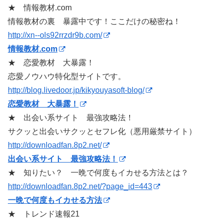
★ 情報教材.com
情報教材の裏 暴露中です！ここだけの秘密ね！
http://xn--ols92rrzdr9b.com/
情報教材.com
★ 恋愛教材 大暴露！
恋愛ノウハウ特化型サイトです。
http://blog.livedoor.jp/kikyouyasoft-blog/
恋愛教材 大暴露！
★ 出会い系サイト 最強攻略法！
サクッと出会いサクッとセフレ化（悪用厳禁サイト）
http://downloadfan.8p2.net/
出会い系サイト 最強攻略法！
★ 知りたい？ 一晩で何度もイカせる方法とは？
http://downloadfan.8p2.net/?page_id=443
一晩で何度もイカせる方法
★ トレンド速報21