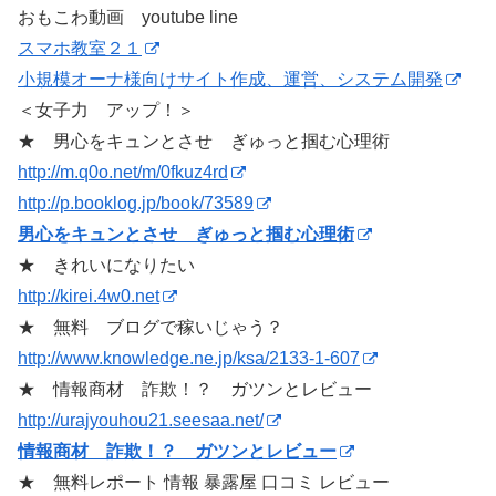
おもこわ動画 youtube line
スマホ教室２１
小規模オーナ様向けサイト作成、運営、システム開発
＜女子力 アップ！＞
★ 男心をキュンとさせ ぎゅっと掴む心理術
http://m.q0o.net/m/0fkuz4rd
http://p.booklog.jp/book/73589
男心をキュンとさせ ぎゅっと掴む心理術
★ きれいになりたい
http://kirei.4w0.net
★ 無料 ブログで稼いじゃう？
http://www.knowledge.ne.jp/ksa/2133-1-607
★ 情報商材 詐欺！？ ガツンとレビュー
http://urajyouhou21.seesaa.net/
情報商材 詐欺！？ ガツンとレビュー
★ 無料レポート 情報 暴露屋 口コミ レビュー