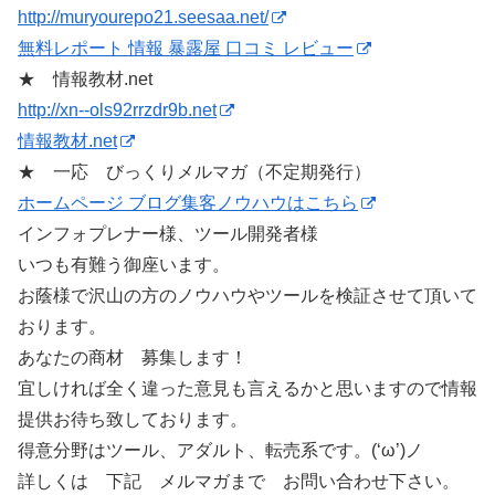
http://muryourepo21.seesaa.net/
無料レポート 情報 暴露屋 口コミ レビュー
★ 情報教材.net
http://xn--ols92rrzdr9b.net
情報教材.net
★ 一応 びっくりメルマガ（不定期発行）
ホームページ ブログ集客ノウハウはこちら
インフォプレナー様、ツール開発者様
いつも有難う御座います。
お蔭様で沢山の方のノウハウやツールを検証させて頂いて
おります。
あなたの商材 募集します！
宜しければ全く違った意見も言えるかと思いますので情報
提供お待ち致しております。
得意分野はツール、アダルト、転売系です。(‘ω’)ノ
詳しくは 下記 メルマガまで お問い合わせ下さい。