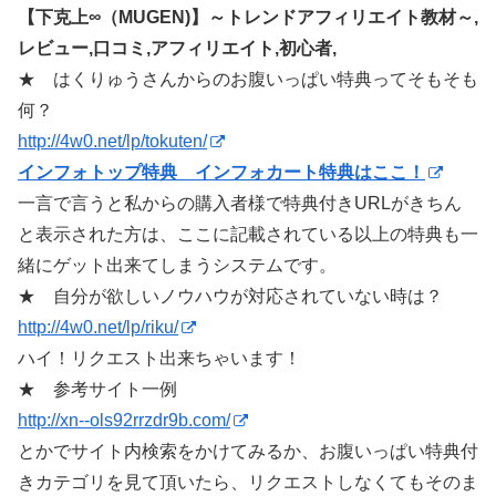
【下克上∞（MUGEN)】～トレンドアフィリエイト教材～,
レビュー,口コミ,アフィリエイト,初心者,
★ はくりゅうさんからのお腹いっぱい特典ってそもそも
何？
http://4w0.net/lp/tokuten/
インフォトップ特典 インフォカート特典はここ！
一言で言うと私からの購入者様で特典付きURLがきちん
と表示された方は、ここに記載されている以上の特典も一
緒にゲット出来てしまうシステムです。
★ 自分が欲しいノウハウが対応されていない時は？
http://4w0.net/lp/riku/
ハイ！リクエスト出来ちゃいます！
★ 参考サイト一例
http://xn--ols92rrzdr9b.com/
とかでサイト内検索をかけてみるか、お腹いっぱい特典付
きカテゴリを見て頂いたら、リクエストしなくてもそのま