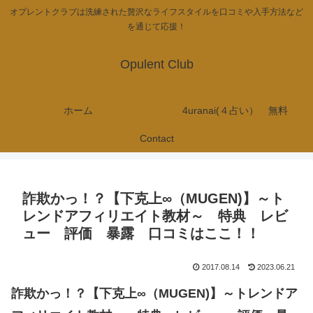
オプレントクラブは洗練された贅沢なライフスタイルを口コミや入手方法など
を通じて応援！
Opulent Club
ホーム
4uranai(４占い） 無料
Contact
詐欺かっ！？【下克上∞（MUGEN)】～ト
レンドアフィリエイト教材～ 特典 レビ
ュー 評価 暴露 口コミはここ！！
2017.08.14
2023.06.21
詐欺かっ！？【下克上∞（MUGEN)】～トレンドア