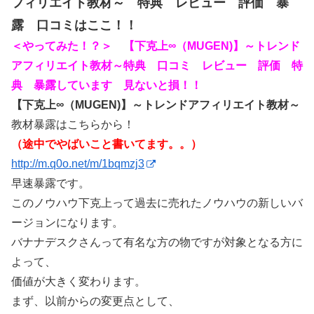
フィリエイト教材～ 特典 レビュー 評価 暴
露 口コミはここ！！
＜やってみた！？＞ 【下克上∞（MUGEN)】～トレンド
アフィリエイト教材～特典 口コミ レビュー 評価 特
典 暴露しています 見ないと損！！
【下克上∞（MUGEN)】～トレンドアフィリエイト教材～
教材暴露はこちらから！
（途中でやばいこと書いてます。。）
http://m.q0o.net/m/1bqmzj3
早速暴露です。
このノウハウ下克上って過去に売れたノウハウの新しいバ
ージョンになります。
バナナデスクさんって有名な方の物ですが対象となる方に
よって、
価値が大きく変わります。
まず、以前からの変更点として、