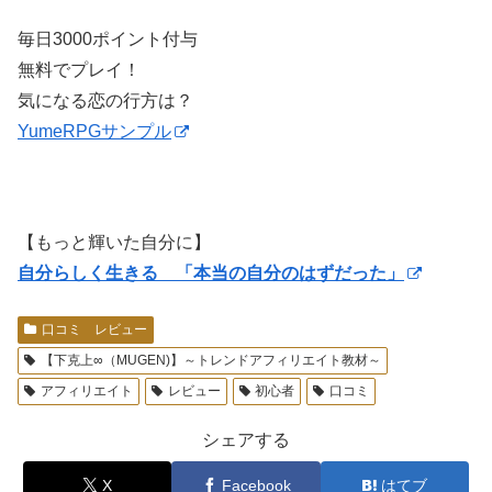
毎日3000ポイント付与
無料でプレイ！
気になる恋の行方は？
YumeRPGサンプル
【もっと輝いた自分に】
自分らしく生きる 「本当の自分のはずだった」
口コミ レビュー
【下克上∞（MUGEN)】～トレンドアフィリエイト教材～
アフィリエイト
レビュー
初心者
口コミ
シェアする
X
Facebook
はてブ