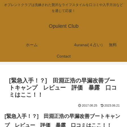
オプレントクラブは洗練された贅沢なライフスタイルを口コミや入手方法など
を通じて応援！
Opulent Club
ホーム
4uranai(４占い） 無料
Contact
[緊急入手！？] 田淵正浩の早漏改善ブー
トキャンプ レビュー 評価 暴露 口コ
ミはここ！！
2017.08.25
2023.06.21
[緊急入手！？] 田淵正浩の早漏改善ブートキャン
プ レビュー 評価 暴露 口コミはここ！！