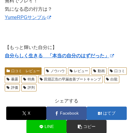
無料でプレイ！
気になる恋の行方は？
YumeRPGサンプル
【もっと輝いた自分に】
自分らしく生きる 「本当の自分のはずだった」
口コミ レビュー
ノウハウ
レビュー
動画
口コミ
暴露
特典
田淵正浩の早漏改善ブートキャンプ
白龍
評価
評判
シェアする
X
Facebook
はてブ
LINE
コピー