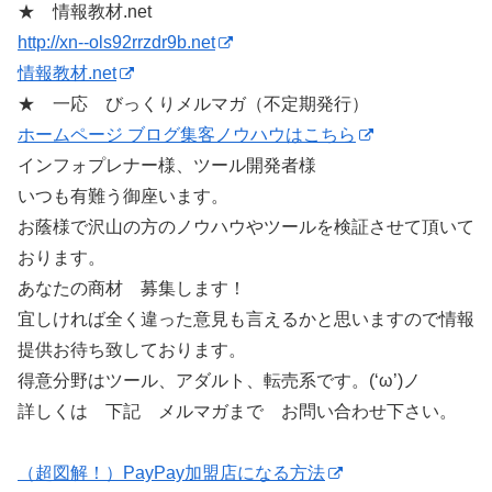
★ 情報教材.net
http://xn--ols92rrzdr9b.net
情報教材.net
★ 一応 びっくりメルマガ（不定期発行）
ホームページ ブログ集客ノウハウはこちら
インフォプレナー様、ツール開発者様
いつも有難う御座います。
お蔭様で沢山の方のノウハウやツールを検証させて頂いて
おります。
あなたの商材 募集します！
宜しければ全く違った意見も言えるかと思いますので情報
提供お待ち致しております。
得意分野はツール、アダルト、転売系です。(‘ω’)ノ
詳しくは 下記 メルマガまで お問い合わせ下さい。
（超図解！）PayPay加盟店になる方法