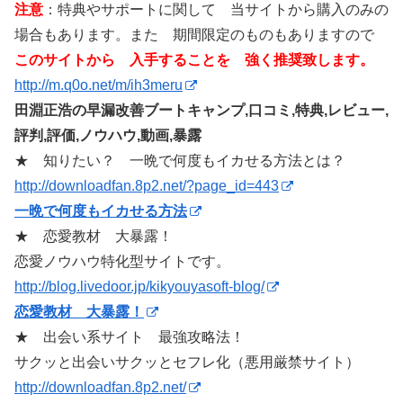
注意
：特典やサポートに関して 当サイトから購入のみの
場合もあります。また 期間限定のものもありますので
このサイトから 入手することを 強く推奨致します。
http://m.q0o.net/m/ih3meru
田淵正浩の早漏改善ブートキャンプ,口コミ,特典,レビュー,
評判,評価,ノウハウ,動画,暴露
★ 知りたい？ 一晩で何度もイカせる方法とは？
http://downloadfan.8p2.net/?page_id=443
一晩で何度もイカせる方法
★ 恋愛教材 大暴露！
恋愛ノウハウ特化型サイトです。
http://blog.livedoor.jp/kikyouyasoft-blog/
恋愛教材 大暴露！
★ 出会い系サイト 最強攻略法！
サクッと出会いサクッとセフレ化（悪用厳禁サイト）
http://downloadfan.8p2.net/