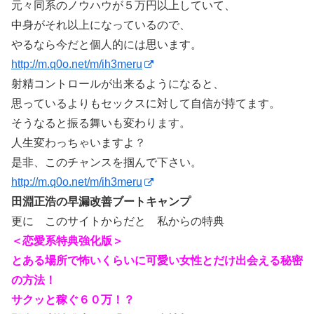
元々同系のノウハウが５万円以上していて、
中身がそれ以上になっているので、
やるなら今だと個人的には思います。
http://m.q0o.net/m/ih3meru
射精コントロールが出来るようになると、
思っているよりもセックスに対して自信が持てます。
そうなると振る舞いも変わります。
人生変わっちゃいますよ？
是非、このチャンスを掴んで下さい。
http://m.q0o.net/m/ih3meru
田淵正浩の早漏改善ブートキャンプ
更に このサイトからだと 私からの特典
＜恋愛系特典強化版＞
とある場所で怖いくらいに可愛い女性とだけ出会える秘密
の方法！
サクッと稼ぐ６０万！？