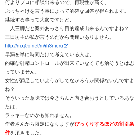
何よりプロに相談出来るので、再現性が高く、
ぶっちゃけを言う事によって的確な回答が得られます。
継続する事って大変ですけど、
二人三脚だと案外あっさり目的達成出来るんですよね？
三日坊主の私が言うのだから間違いありません。
http://m.q0o.net/m/ih3meru
早漏を単に時間だけで考えている人は、
的確な射精コントロールが出来ていなくても治そうとは思
っていません。
女性が満足していようがしてなかろうが関係ないんですよ
ね？
そういった意味では今きちんと向き合おうとしているあな
たは、
ラッキーなのかも知れません。
作者さんから限定になりますが
びっくりするほどの割引条
件
を頂きました。