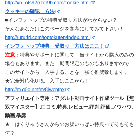
http://xn--ols92rrzdr9b.com/cookie.html
クッキーの確認 方法
■インフォトップの特典受取り方法がわからない？
そんなあなたはこのページを参考にしてみて下さい！
http://rururiri.com/toptokuten/index.html
インフォトップ特典 受取り 方法はここ！
注意
：特典やサポートに関して 当サイトから購入のみの
場合もあります。また 期間限定のものもありますので
このサイトから 入手することを 強く推奨致します。
★完全対応化URL 入手はここから！
http://m.q0o.net/m/8iwcptpx
アフィリエイト専用：アダルト動画サイト作成ツール【無
双マイスター】,口コミ,特典,レビュー,評判,評価,ノウハウ,
動画,暴露
★ はくりゅうさんからのお腹いっぱい特典ってそもそも
何？