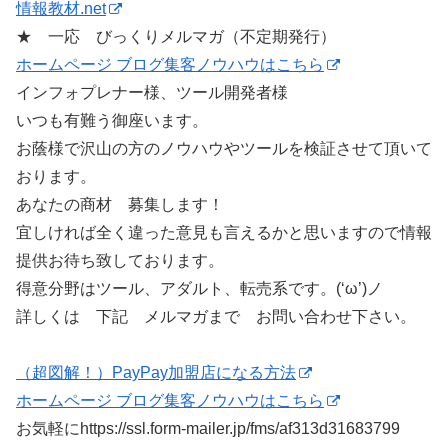
情報教材.net
★ 一応 びっくりメルマガ（不定期発行）
ホームページ ブログ集客ノウハウはこちら
インフォプレナー様、ツール開発者様
いつも有難う御座います。
お蔭様で沢山の方のノウハウやツールを検証させて頂いて
おります。
あなたの商材 募集します！
宜しければ全く違った意見も言えるかと思いますので情報
提供お待ち致しております。
得意分野はツール、アダルト、転売系です。(‘ω’)ノ
詳しくは 下記 メルマガまで お問い合わせ下さい。
（超図解！）PayPay加盟店になる方法
ホームページ ブログ集客ノウハウはこちら
お気軽にhttps://ssl.form-mailer.jp/fms/af313d31683799