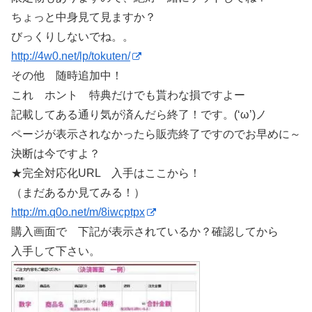
ちょっと中身見て見ますか？
びっくりしないでね。。
http://4w0.net/lp/tokuten/
その他 随時追加中！
これ ホント 特典だけでも貰わな損ですよー
記載してある通り気が済んだら終了！です。(‘ω’)ノ
ページが表示されなかったら販売終了ですのでお早めに～
決断は今ですよ？
★完全対応化URL 入手はここから！
（まだあるか見てみる！）
http://m.q0o.net/m/8iwcptpx
購入画面で 下記が表示されているか？確認してから
入手して下さい。