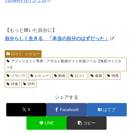
YumeRPGサンプル
【もっと輝いた自分に】
自分らしく生きる 「本当の自分のはずだった」
口コミ レビュー
アフィリエイト専用：アダルト動画サイト作成ツール【無双マイスタ
ー】
ノウハウ
レビュー
動画
口コミ
暴露
特典
評価
評判
シェアする
X
Facebook
はてブ
LINE
コピー