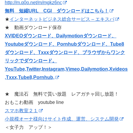
http://m.q0o.net/m/mgkz6nc
無料 短縮URL CGI ダウンロードはこちら！
★
インターネットビジネス総合サービス – エキスパ
★ 動画ダウンロード保存
XVIDEOダウンロード、Dailymotionダウンロード、
Youtubeダウンロード、Pornhubダウンロード、Tube8
ダウンロード、Txxxダウンロード、ブラウザからワンク
リックでダウンロード。
YouTube,Twitter,Instagram,Vimeo,Dailymotion,Xvideos
,Txxx,Tube8,Pornhub,
★ 魔法石 無料で貰い放題 レアガチャ回し放題！
おもこわ動画 youtube line
スマホ教室２１
小規模オーナ様向けサイト作成、運営、システム開発
＜女子力 アップ！＞