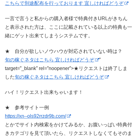
こちらで別途配布を行っております 宜しければどうぞ
一言で言うと私からの購入者様で特典付きURLがきちん
と表示された方は、ここに記載されている以上の特典も一
緒にゲット出来てしまうシステムです。
★ 自分が欲しいノウハウが対応されていない時は？
旬の稼ぐネタはこちら 宜しければどうぞ
”
target=”_blank” rel=”noopener”>★リクエストは終了しま
した
旬の稼ぐネタはこちら 宜しければどうぞ
ハイ！リクエスト出来ちゃいます！
★ 参考サイト一例
https://xn--ols92rrzdr9b.com/
とかでサイト内検索をかけてみるか、お腹いっぱい特典付
きカテゴリを見て頂いたら、リクエストしなくてもそのま