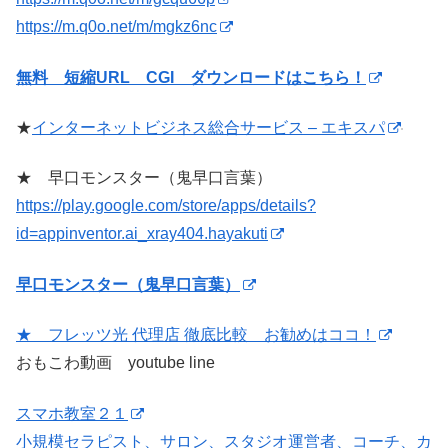
https://m.q0o.net/m/mgkz6nc
無料 短縮URL CGI ダウンロードはこちら！
★
インターネットビジネス総合サービス – エキスパ
★ 早口モンスター（鬼早口言葉）
https://play.google.com/store/apps/details?
id=appinventor.ai_xray404.hayakuti
早口モンスター（鬼早口言葉）
★ フレッツ光 代理店 徹底比較 お勧めはココ！
おもこわ動画 youtube line
スマホ教室２１
小規模セラピスト、サロン、スタジオ運営者、コーチ、カ