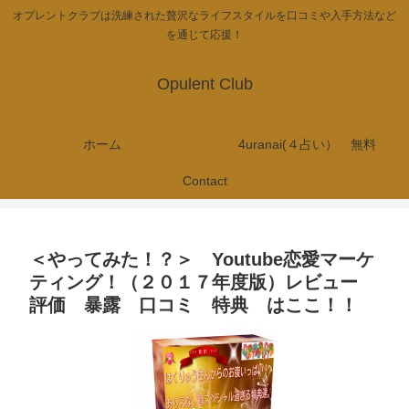
オプレントクラブは洗練された贅沢なライフスタイルを口コミや入手方法など
を通じて応援！
Opulent Club
ホーム
4uranai(４占い） 無料
Contact
＜やってみた！？＞ Youtube恋愛マーケ
ティング！（２０１７年度版）レビュー
評価 暴露 口コミ 特典 はここ！！