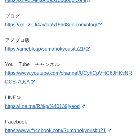
https://xn--21-fi4avfoa5186d8go.com/
ブログ
https://xn--21-fi4avfoa5186d8go.com/blog/
アメブロ版
https://ameblo.jp/sumahokyousitu21/
You Tube チャンネル
https://www.youtube.com/channel/UCyhCpVHC6JHKvNR
DCE-7QsA
LINE＠
https://line.me/R/ti/p/%40139jyeod
Facebook
https://www.facebook.com/Sumahokyousitu21