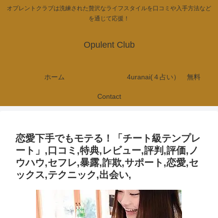
オプレントクラブは洗練された贅沢なライフスタイルを口コミや入手方法など
を通じて応援！
Opulent Club
ホーム
4uranai(４占い） 無料
Contact
恋愛下手でもモテる！「チート級テンプレ
ート」,口コミ,特典,レビュー,評判,評価,ノ
ウハウ,セフレ,暴露,詐欺,サポート,恋愛,セ
ックス,テクニック,出会い,