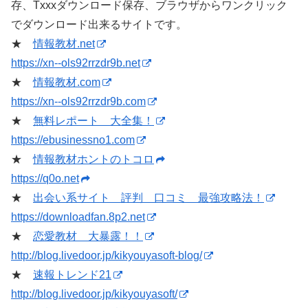
存、Txxxダウンロード保存、ブラウザからワンクリック
でダウンロード出来るサイトです。
★
情報教材.net
https://xn--ols92rrzdr9b.net
★
情報教材.com
https://xn--ols92rrzdr9b.com
★
無料レポート 大全集！
https://ebusinessno1.com
★
情報教材ホントのトコロ
https://q0o.net
★
出会い系サイト 評判 口コミ 最強攻略法！
https://downloadfan.8p2.net
★
恋愛教材 大暴露！！
http://blog.livedoor.jp/kikyouyasoft-blog/
★
速報トレンド21
http://blog.livedoor.jp/kikyouyasoft/