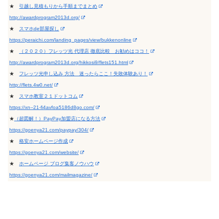
★
引越し見積もりから手順までまとめ
http://awardprogram2013d.org/
★
スマホde部屋探し
https://peraichi.com/landing_pages/view/bukkenonline
★
（２０２０）フレッツ光 代理店 徹底比較 お勧めはココ！
http://awardprogram2013d.org/hikkosi9/flets151.html
★
フレッツ光申し込み 方法 迷ったらここ！失敗体験あり！
http://flets.4w0.net/
★
スマホ教室２１ドットコム
https://xn--21-fi4avfoa5186d8go.com/
★
（超図解！）PayPay加盟店になる方法
https://goenya21.com/paypay/304/
★
格安ホームページ作成
https://goenya21.com/website/
★
ホームページ ブログ集客ノウハウ
https://goenya21.com/mailmagazine/