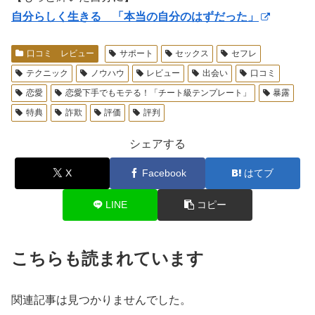
自分らしく生きる 「本当の自分のはずだった」
口コミ レビュー
サポート
セックス
セフレ
テクニック
ノウハウ
レビュー
出会い
口コミ
恋愛
恋愛下手でもモテる！「チート級テンプレート」
暴露
特典
詐欺
評価
評判
シェアする
X
Facebook
はてブ
LINE
コピー
こちらも読まれています
関連記事は見つかりませんでした。