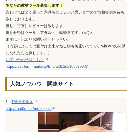
あなたの教材ツール募集します！
宜しければ全く違った意見も言えるかと思いますので情報提供お待ち
致しております。
但し、正直にレビューは致します。
得意分野はツール、アダルト、転売系です。(‘ω’)ノ
まずは下記よりお問い合わせ下さい。
（内容によっては受付け出来かねる物も御座いますが、win winの関係
になれたらと存じます。）
お問い合わせはこちら
https://ssl.form-mailer.jp/fms/af313d31683799
人気ノウハウ 関連サイト
1
TAKA潮吹き
http://m.q0o.net/m/h29gqs