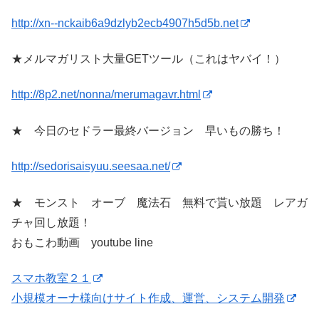
http://xn--nckaib6a9dzlyb2ecb4907h5d5b.net
★メルマガリスト大量GETツール（これはヤバイ！）
http://8p2.net/nonna/merumagavr.html
★ 今日のセドラー最終バージョン 早いもの勝ち！
http://sedorisaisyuu.seesaa.net/
★ モンスト オーブ 魔法石 無料で貰い放題 レアガ
チャ回し放題！
おもこわ動画 youtube line
スマホ教室２１
小規模オーナ様向けサイト作成、運営、システム開発