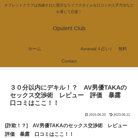
オプレントクラブは洗練された贅沢なライフスタイルを口コミや入手方法など
を通じて応援！
Opulent Club
ホーム
4uranai(４占い） 無料
Contact
３０分以内にデキル！？ AV男優TAKAの
セックス交渉術 レビュー 評価 暴露
口コミはここ！！
2015.06.20
2023.06.21
[詐欺！？] AV男優TAKAのセックス交渉術 レビュー
評価 暴露 口コミはここ！！