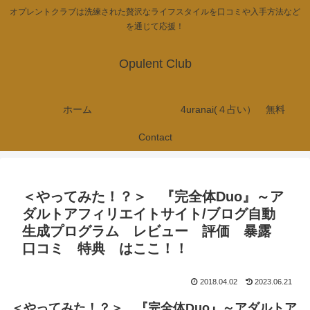
オプレントクラブは洗練された贅沢なライフスタイルを口コミや入手方法など
を通じて応援！
Opulent Club
ホーム
4uranai(４占い） 無料
Contact
＜やってみた！？＞ 『完全体Duo』～ア
ダルトアフィリエイトサイト/ブログ自動
生成プログラム レビュー 評価 暴露
口コミ 特典 はここ！！
2018.04.02
2023.06.21
＜やってみた！？＞ 『完全体Duo』～アダルトア