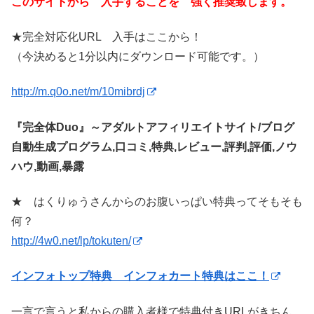
このサイトから 入手することを 強く推奨致します。
★完全対応化URL 入手はここから！
（今決めると1分以内にダウンロード可能です。）
http://m.q0o.net/m/10mibrdj
『完全体Duo』～アダルトアフィリエイトサイト/ブログ
自動生成プログラム,口コミ,特典,レビュー,評判,評価,ノウ
ハウ,動画,暴露
★ はくりゅうさんからのお腹いっぱい特典ってそもそも
何？
http://4w0.net/lp/tokuten/
インフォトップ特典 インフォカート特典はここ！
一言で言うと私からの購入者様で特典付きURLがきちん