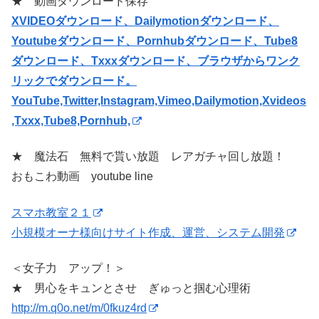
★ 動画ダウンロード保存
XVIDEOダウンロード、Dailymotionダウンロード、
Youtubeダウンロード、Pornhubダウンロード、Tube8
ダウンロード、Txxxダウンロード、ブラウザからワンク
リックでダウンロード。
YouTube,Twitter,Instagram,Vimeo,Dailymotion,Xvideos
,Txxx,Tube8,Pornhub,
★ 魔法石 無料で貰い放題 レアガチャ回し放題！
おもこわ動画 youtube line
スマホ教室２１
小規模オーナ様向けサイト作成、運営、システム開発
＜女子力 アップ！＞
★ 男心をキュンとさせ ぎゅっと掴む心理術
http://m.q0o.net/m/0fkuz4rd