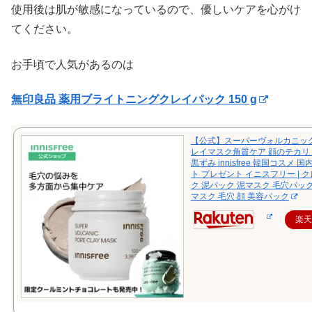
使用後は肌が敏感になっているので、優しいケアを心がけ
てください。
お手頃で人気があるのは
無印良品 薬用ブライトニングクレイパック 150 g
【公式】スーパーヴォルカニック
レイマスク角質ケア 顔のテカリ
黒ずみ innisfree 韓国コスメ 
ト プレゼント イニスフリー | 
ク 泥パック 泥マスク 毛穴パッ
マスク 毛穴 顔 美容パック
楽