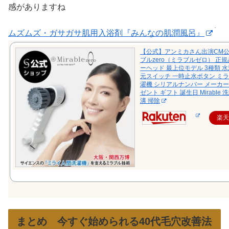
感がありますね
ムズムズ・ガサガサ肌用入浴剤『みんなの肌潤風呂』
【公式】アンミカさん出演CM公
ブルzero（ミラブルゼロ） 正規
ーヘッド 最上位モデル 3種類 水
元スイッチ 一時止水ボタン ミ
濯機 シリアルナンバー メーカー
ゼント ギフト 誕生日 Mirable 
溝 掃除
楽
まとめ 今すぐ始められる40代毛穴改善法