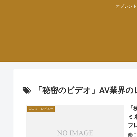
オプレント
「秘密のビデオ」AV業界の
「
口コミ レビュー
ミ
フレ
テ
他に