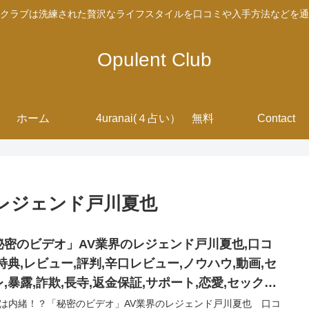
クラブは洗練された贅沢なライフスタイルを口コミや入手方法などを通
Opulent Club
ホーム
4uranai(４占い） 無料
Contact
レジェンド戸川夏也
秘密のビデオ」AV業界のレジェンド戸川夏也,口コ
,特典,レビュー,評判,辛口レビュー,ノウハウ,動画,セ
,暴露,詐欺,長寺,返金保証,サポート,恋愛,セックス,
クニック,
は内緒！？「秘密のビデオ」AV業界のレジェンド戸川夏也 口コ