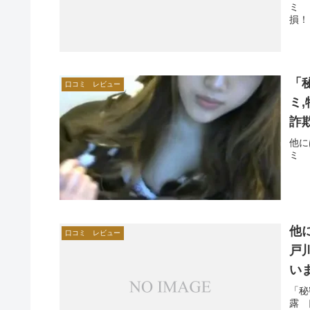
ミ 
損！
「
口コミ レビュー
ミ,
詐
ク,
他に
ミ 
他
口コミ レビュー
戸
い
「秘
露 