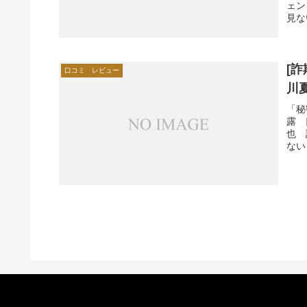
ェン
見な
[
口コミ レビュー
川
「秘
露 
也 
ない